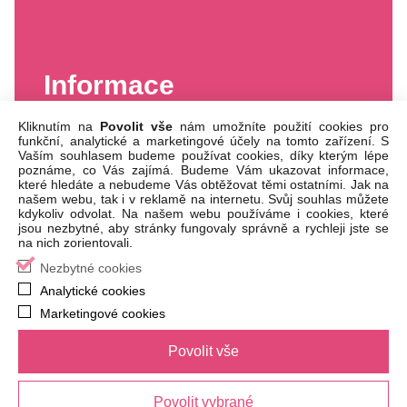
Informace
Kliknutím na
Povolit vše
nám umožníte použití cookies pro
funkční, analytické a marketingové účely na tomto zařízení. S
Vaším souhlasem budeme používat cookies, díky kterým lépe
poznáme, co Vás zajímá. Budeme Vám ukazovat informace,
které hledáte a nebudeme Vás obtěžovat těmi ostatními. Jak na
našem webu, tak i v reklamě na internetu. Svůj souhlas můžete
Česká republika
kdykoliv odvolat. Na našem webu používáme i cookies, které
jsou nezbytné, aby stránky fungovaly správně a rychleji jste se
kraj neuveden
na nich zorientovali.
Nezbytné cookies
Zahájení
8.6.2024
Analytické cookies
Marketingové cookies
Místo
Milovice
Povolit vše
Povolit vybrané