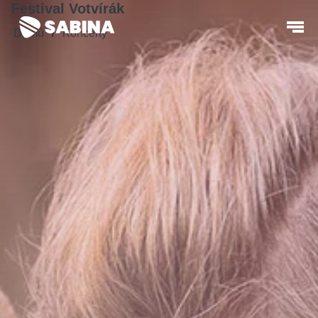
Festival Votvírák
Domů
Koncerty