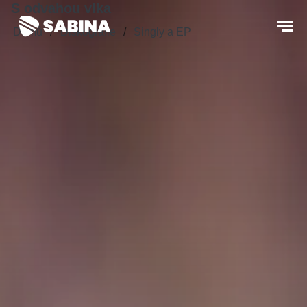
S odvahou vlka
Domů
Diskografie
Singly a EP