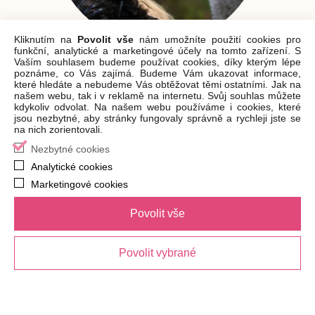
Kliknutím na
Povolit vše
nám umožníte použití cookies pro
funkční, analytické a marketingové účely na tomto zařízení. S
Vaším souhlasem budeme používat cookies, díky kterým lépe
poznáme, co Vás zajímá. Budeme Vám ukazovat informace,
které hledáte a nebudeme Vás obtěžovat těmi ostatními. Jak na
S odvahou vlka
našem webu, tak i v reklamě na internetu. Svůj souhlas můžete
kdykoliv odvolat. Na našem webu používáme i cookies, které
Sabina Křováková, 03:13
jsou nezbytné, aby stránky fungovaly správně a rychleji jste se
na nich zorientovali.
Nezbytné cookies
Analytické cookies
Marketingové cookies
Povolit vše
Hudba
: Sabina Křováková
Text
: Sabina Křováková, Miro Šmajda
Produkce: Loony Creators
Povolit vybrané
Mix & Master
: Michal Jiráň
Poděkování
: Dušan Homola